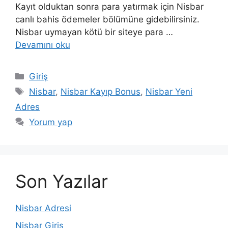
Kayıt olduktan sonra para yatırmak için Nisbar
canlı bahis ödemeler bölümüne gidebilirsiniz.
Nisbar uymayan kötü bir siteye para …
Devamını oku
Kategoriler
Giriş
Etiketler
Nisbar
,
Nisbar Kayıp Bonus
,
Nisbar Yeni
Adres
Yorum yap
Son Yazılar
Nisbar Adresi
Nisbar Giriş