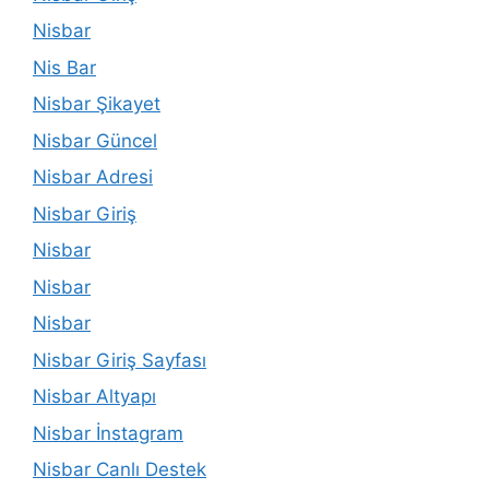
Nisbar
Nis Bar
Nisbar Şikayet
Nisbar Güncel
Nisbar Adresi
Nisbar Giriş
Nisbar
Nisbar
Nisbar
Nisbar Giriş Sayfası
Nisbar Altyapı
Nisbar İnstagram
Nisbar Canlı Destek