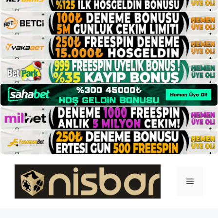
İçeriğe
atla
Menü