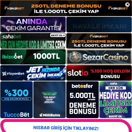
×
NISBAR GİRİŞ İÇİN TIKLAYINIZ!