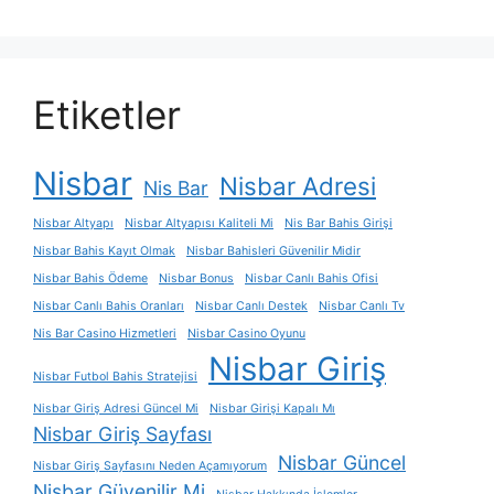
Etiketler
Nisbar
Nisbar Adresi
Nis Bar
Nisbar Altyapı
Nisbar Altyapısı Kaliteli Mi
Nis Bar Bahis Girişi
Nisbar Bahis Kayıt Olmak
Nisbar Bahisleri Güvenilir Midir
Nisbar Bahis Ödeme
Nisbar Bonus
Nisbar Canlı Bahis Ofisi
Nisbar Canlı Bahis Oranları
Nisbar Canlı Destek
Nisbar Canlı Tv
Nis Bar Casino Hizmetleri
Nisbar Casino Oyunu
Nisbar Giriş
Nisbar Futbol Bahis Stratejisi
Nisbar Giriş Adresi Güncel Mi
Nisbar Girişi Kapalı Mı
Nisbar Giriş Sayfası
Nisbar Güncel
Nisbar Giriş Sayfasını Neden Açamıyorum
Nisbar Güvenilir Mi