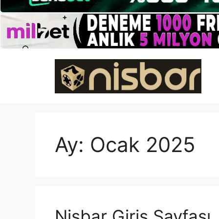
İçeriğe
atla
Ay:
Ocak 2025
Nisbar Giriş Sayfası