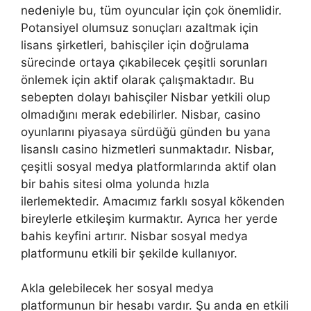
nedeniyle bu, tüm oyuncular için çok önemlidir.
Potansiyel olumsuz sonuçları azaltmak için
lisans şirketleri, bahisçiler için doğrulama
sürecinde ortaya çıkabilecek çeşitli sorunları
önlemek için aktif olarak çalışmaktadır. Bu
sebepten dolayı bahisçiler Nisbar yetkili olup
olmadığını merak edebilirler. Nisbar, casino
oyunlarını piyasaya sürdüğü günden bu yana
lisanslı casino hizmetleri sunmaktadır. Nisbar,
çeşitli sosyal medya platformlarında aktif olan
bir bahis sitesi olma yolunda hızla
ilerlemektedir. Amacımız farklı sosyal kökenden
bireylerle etkileşim kurmaktır. Ayrıca her yerde
bahis keyfini artırır. Nisbar sosyal medya
platformunu etkili bir şekilde kullanıyor.
Akla gelebilecek her sosyal medya
platformunun bir hesabı vardır. Şu anda en etkili