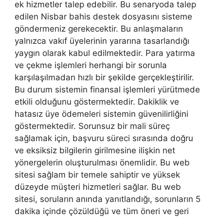
ek hizmetler talep edebilir. Bu senaryoda talep
edilen Nisbar bahis destek dosyasını sisteme
göndermeniz gerekecektir. Bu anlaşmaların
yalnızca vakıf üyelerinin yararına tasarlandığı
yaygın olarak kabul edilmektedir. Para yatırma
ve çekme işlemleri herhangi bir sorunla
karşılaşılmadan hızlı bir şekilde gerçekleştirilir.
Bu durum sistemin finansal işlemleri yürütmede
etkili olduğunu göstermektedir. Dakiklik ve
hatasız üye ödemeleri sistemin güvenilirliğini
göstermektedir. Sorunsuz bir mali süreç
sağlamak için, başvuru süreci sırasında doğru
ve eksiksiz bilgilerin girilmesine ilişkin net
yönergelerin oluşturulması önemlidir. Bu web
sitesi sağlam bir temele sahiptir ve yüksek
düzeyde müşteri hizmetleri sağlar. Bu web
sitesi, soruların anında yanıtlandığı, sorunların 5
dakika içinde çözüldüğü ve tüm öneri ve geri