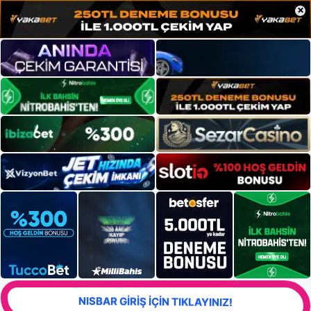
×
NISBAR GİRİŞ İÇİN TIKLAYINIZ!