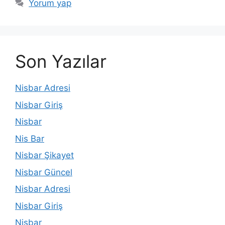
Yorum yap
Son Yazılar
Nisbar Adresi
Nisbar Giriş
Nisbar
Nis Bar
Nisbar Şikayet
Nisbar Güncel
Nisbar Adresi
Nisbar Giriş
Nisbar